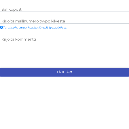
Sähköposti
Kirjoita mallinumero tyyppikilvestä
Tarvitseko apua kuinka löydät tyyppikilven
Kirjoita kommentti
LÄHETÄ