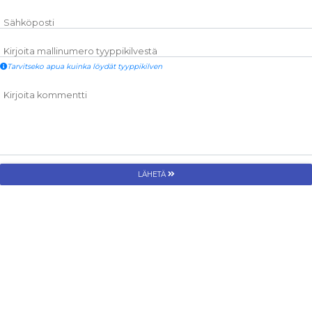
Sähköposti
Kirjoita mallinumero tyyppikilvestä
Tarvitseko apua kuinka löydät tyyppikilven
Kirjoita kommentti
LÄHETÄ