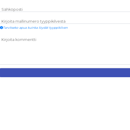
Sähköposti
Kirjoita mallinumero tyyppikilvestä
Tarvitseko apua kuinka löydät tyyppikilven
Kirjoita kommentti