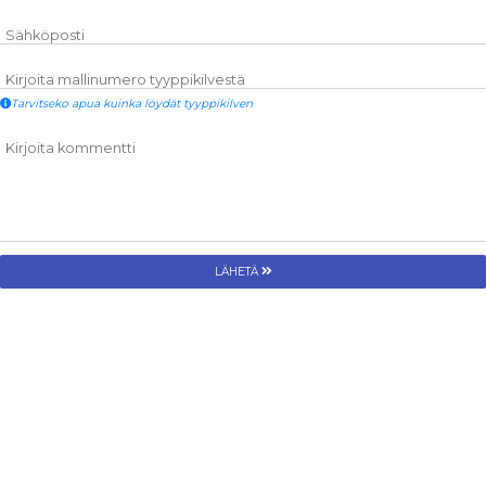
Sähköposti
Kirjoita mallinumero tyyppikilvestä
Tarvitseko apua kuinka löydät tyyppikilven
Kirjoita kommentti
LÄHETÄ